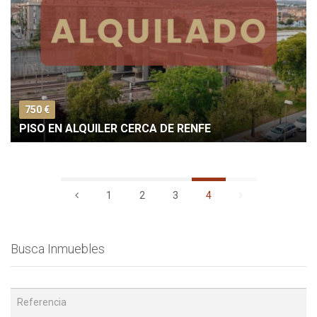
750 €
PISO EN ALQUILER CERCA DE RENFE
(página
1
2
3
4
actual)
Busca Inmuebles