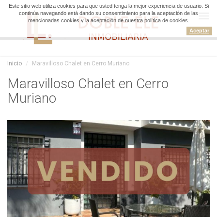
Este sitio web utiliza cookies para que usted tenga la mejor experiencia de usuario. Si
continúa navegando está dando su consentimiento para la aceptación de las
Tog
mencionadas cookies y la aceptación de nuestra política de cookies.
navi
Aceptar
Inicio
Maravilloso Chalet en Cerro Muriano
Maravilloso Chalet en Cerro
Muriano
Maravilloso Chalet en Cerro Muriano