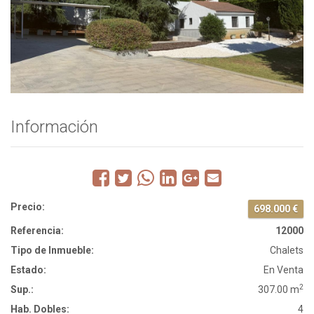
EXCLUSIVO CHALET
INDEPENDIENTE EN EL BRILLANTE,
EN UNA SOLA PLANTA Y CON
APARTAMENTO AUXILIAR
Información
Precio:
698.000 €
Referencia:
12000
Tipo de Inmueble:
Chalets
Estado:
En Venta
2
Sup.:
307.00 m
Hab. Dobles:
4