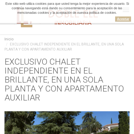
Este sitio web utiliza cookies para que usted tenga la mejor experiencia de usuario. Si
continúa navegando está dando su consentimiento para la aceptación de las
Tog
mencionadas cookies y la aceptación de nuestra política de cookies.
navi
Aceptar
Inicio
EXCLUSIVO CHALET INDEPENDIENTE EN EL BRILLANTE, EN UNA SOLA
PLANTA Y CON APARTAMENTO AUXILIAR
EXCLUSIVO CHALET
INDEPENDIENTE EN EL
BRILLANTE, EN UNA SOLA
PLANTA Y CON APARTAMENTO
AUXILIAR