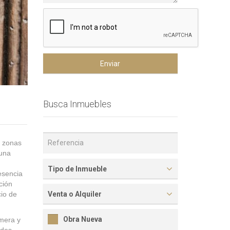
Enviar
Busca Inmuebles
s zonas
 una
Tipo de Inmueble
esencia
ación
cio de
Venta o Alquiler
Obra Nueva
imera y