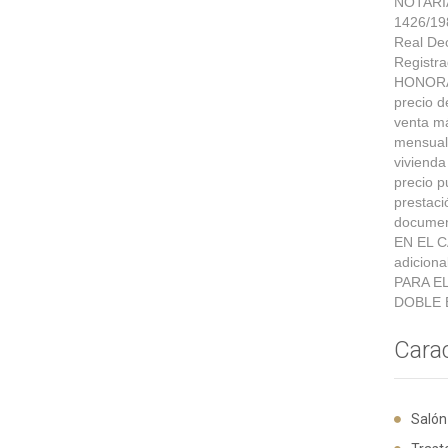
NOTARIA
1426/198
Real Dec
Registra
HONORAR
precio d
venta m
mensuali
vivienda
precio p
prestaci
documen
EN EL C
adiciona
PARA E
DOBLE 
Carac
Salón