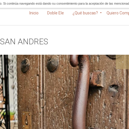
rio. Si continúa navegando está dando su consentimiento para la aceptación de las mencionad
Inicio
Doble Ele
¿Qué buscas?
Quiero Com
E SAN ANDRES