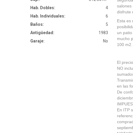
segunda
salones 
Hab. Dobles:
4
disfrute
Hab. Individuales:
6
Esta es 
Baños:
5
posibili
Antigüedad:
1983
un patio
mucho po
Garaje:
No
100 m2.
El preci
NO inclu
sumados
Transmis
en las f
De confo
diciemb
IMPUES
En ITP s
referenc
comprado
septiem