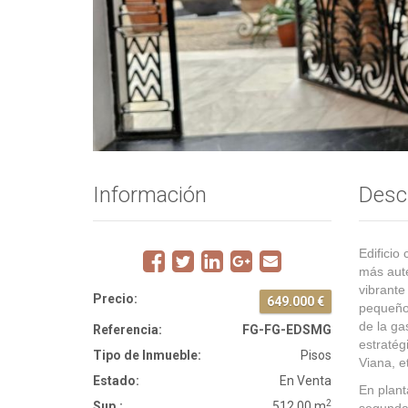
EDIFICIO EN EL BARRIO DE 
Información
Desc
Edificio
más auté
vibrante
Precio:
649.000 €
pequeños
de la ga
Referencia:
FG-FG-EDSMG
estratég
Tipo de Inmueble:
Pisos
Viana, e
Estado:
En Venta
En plant
2
Sup.:
512.00 m