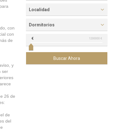
ndes
 para
Localidad
Dormitorios
ado, con
cial con
€
1200000 €
 más de
Buscar Ahora
aviso, y
n ser
eriores
parece
de 26 de
es:
 el de
es del
de