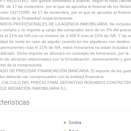
 Y REGISTRO: Son gastos sometidos a arancel, según el Real Decre
9, de 17 de noviembre, por el que se aprueba el Arancel de los Notari
reto 1427/1989, de 17 de noviembre, por el que se aprueba el Arancel
dores de la Propiedad respectivamente.
IOS PROFESIONALES DE LA AGENCIA INMOBILIARIA: No incluidos
e compra y su importe a cargo del comprador será de un 2% del precio 
ás el 21% de IVA con un mínimo de 3.500 € más el 21% de IVA. Y de u
dad de renta en caso de alquiler (exento en los alquileres con destino
 permanente) más el 21% de IVA, estos honorarios no están incluidos 
ublicado. Dicho importe se abonará en concepto de honorarios, por la
ón de servicios relacionados con la formalización, asesoramiento y ges
tal de la compraventa.
ASO DE PRECISAR FINANCIACIÓN BANCARIA: El importe de los gas
les deberán ser consensuados con la entidad financiera.
L CALCULO DEL PRECIO FINAL DEFINITIVO ROGAMOS CONTACTE
ELE MEDIACIÓN INMOBILIARIA S.L.
terísticas
Cocina