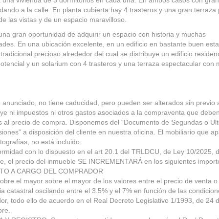
 una vivienda de 3 dormitorios en cada una. En ambos casos con gra
dando a la calle. En planta cubierta hay 4 trasteros y una gran terraza
 de las vistas y de un espacio maravilloso.
una gran oportunidad de adquirir un espacio con historia y muchas
dades. En una ubicación excelente, en un edificio en bastante buen est
 tradicional precioso alrededor del cual se distribuye un edificio residen
tencial y un solarium con 4 trasteros y una terraza espectacular con
o anunciado, no tiene caducidad, pero pueden ser alterados sin previo 
ye ni impuestos ni otros gastos asociados a la compraventa que debe
 al precio de compra. Disponemos del “Documento de Segundas o Ult
iones” a disposición del cliente en nuestra oficina. El mobiliario que a
otografías, no está incluido.
rmidad con lo dispuesto en el art 20.1 del TRLDCU, de Ley 10/2025, 
re, el precio del inmueble SE INCREMENTARÁ en los siguientes import
TO A CARGO DEL COMPRADOR
obre el mayor sobre el mayor de los valores entre el precio de venta o
ia catastral oscilando entre el 3.5% y el 7% en función de las condicion
r, todo ello de acuerdo en el Real Decreto Legislativo 1/1993, de 24 
bre.