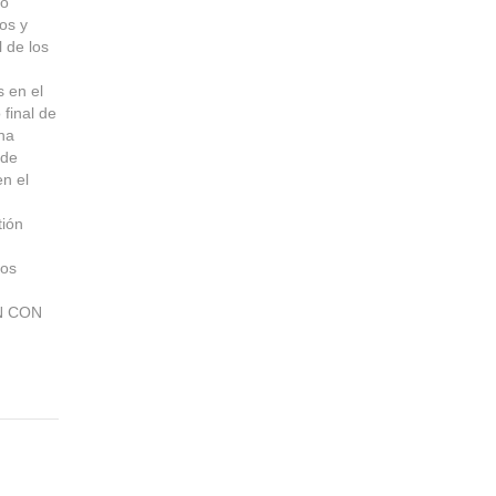
to
os y
 de los
 en el
final de
na
 de
en el
tión
tos
N CON