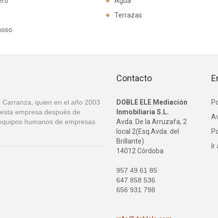
ero
Agua
Terrazas
noso
Contacto
E
 Carranza, quien en el año 2003
DOBLE ELE Mediación
Po
de esta empresa después de
Inmobiliaria S.L.
Av
os equipos humanos de empresas
Avda. De la Arruzafa, 2
local 2(Esq.Avda. del
Po
Brillante)
Ir
14012 Córdoba
957 49 61 85
647 858 536
656 931 798