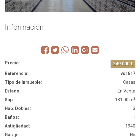
Información
Precio:
249.000 €
Referencia:
vs1817
Tipo de Inmueble:
Casas
Estado:
En Venta
2
Sup.:
181.00 m
Hab. Dobles:
3
Baños:
1
Antigüedad:
1940
Garaje:
No