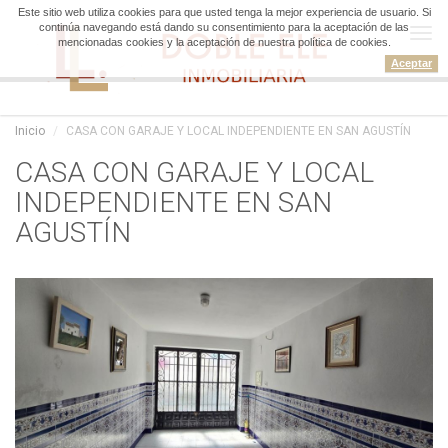
Este sitio web utiliza cookies para que usted tenga la mejor experiencia de usuario. Si
continúa navegando está dando su consentimiento para la aceptación de las
Tog
mencionadas cookies y la aceptación de nuestra política de cookies.
navi
Aceptar
Inicio
CASA CON GARAJE Y LOCAL INDEPENDIENTE EN SAN AGUSTÍN
CASA CON GARAJE Y LOCAL
INDEPENDIENTE EN SAN
AGUSTÍN
CASA CON GARAJE Y LOCAL
INDEPENDIENTE EN SAN AGUSTÍN